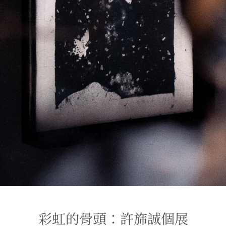
彩虹的骨頭：許旆誠個展