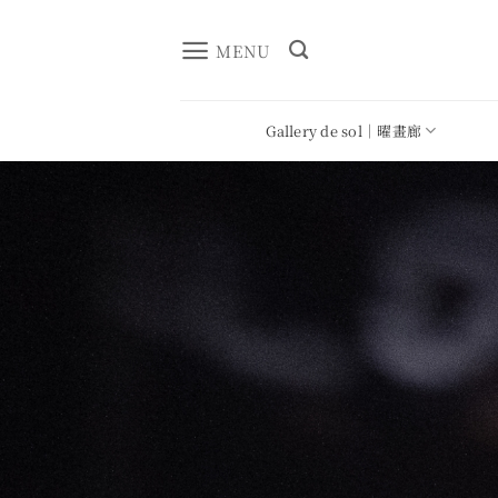
Skip
to
MENU
content
Gallery de sol｜曜畫廊