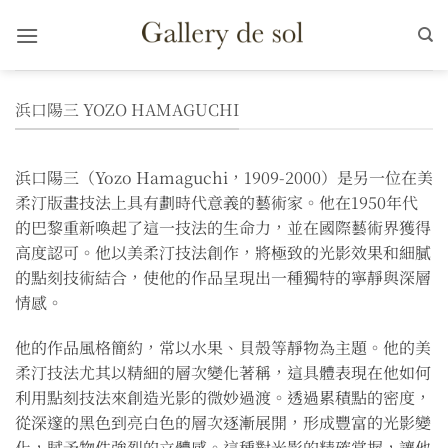
Skip
to
content
浜口陽三 YOZO HAMAGUCHI
浜口陽三（Yozo Hamaguchi，1909-2000）是另一位在美
柔汀版畫技法上具有劃時代意義的藝術家。他在1950年代
的巴黎重新喚起了這一技法的生命力，並在國際藝術界獲得
高度認可。他以美柔汀技法創作，將極致的光影效果和細膩
的點刻技術結合，使他的作品呈現出一種獨特的寧靜與深層
情感。
他的作品風格簡約，常以水果、貝殼等靜物為主題。他的美
柔汀技法尤其以精細的層次變化著稱，這具體表現在他如何
利用點刻技法來創造光影的微妙過渡。透過累積點的密度，
從深邃的黑色到亮白色的層次逐漸展開，形成豐富的光影變
化，賦予物件強烈的立體感。這種對光影的精確掌握，讓他