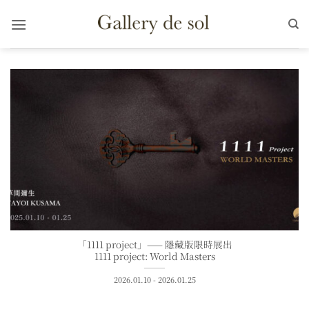
Skip
to
content
「1111 project」—— 隱藏版限時展出
1111 project: World Masters
2026.01.10 - 2026.01.25