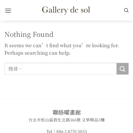
Skip
to
content
Nothing Found
It seems we can’t find what you’re looking for.
Perhaps searching can help.
​聯絡曜畫廊
台北市松山區敦化北路166號 文華精品3樓
Tel｜886 2 8770 5055