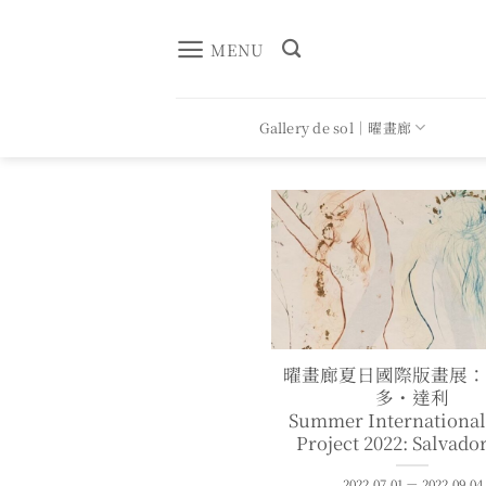
Skip
to
MENU
content
Gallery de sol｜曜畫廊
曜畫廊夏日國際版畫展
多・達利
Summer International
Project 2022: Salvado
2022.07.01 － 2022.09.04