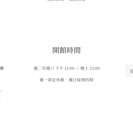
​​開館時間
3樓
週二至週六 下午 13:00 ～ 晚上 21:00
週一固定休館，週日採預約制
w
2