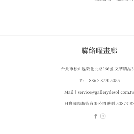
​聯絡曜畫廊
台北市松山區敦化北路166號 文華精品
Tel｜886 2 8770 5055
Mail｜service@gallerydesol.com.t
日寰國際藝術有限公司 統編 5087318