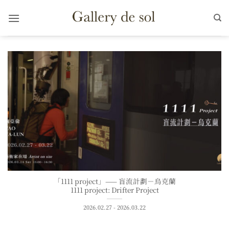
Skip
to
content
「1111 project」—— 盲流計劃－烏克蘭
1111 project: Drifter Project
2026.02.27 - 2026.03.22