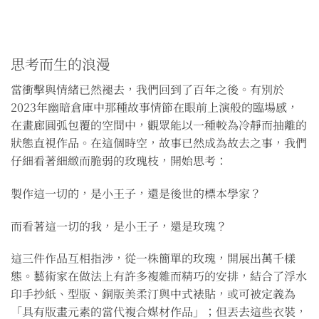
思考而生的浪漫
當衝擊與情緒已然褪去，我們回到了百年之後。有別於
2023年幽暗倉庫中那種故事情節在眼前上演般的臨場感，
在畫廊圓弧包覆的空間中，觀眾能以一種較為冷靜而抽離的
狀態直視作品。在這個時空，故事已然成為故去之事，我們
仔細看著細緻而脆弱的玫瑰枝，開始思考：
製作這一切的，是小王子，還是後世的標本學家？
而看著這一切的我，是小王子，還是玫瑰？
這三件作品互相指涉，從一株簡單的玫瑰，開展出萬千樣
態。藝術家在做法上有許多複雜而精巧的安排，結合了浮水
印手抄紙、型版、銅版美柔汀與中式裱貼，或可被定義為
「具有版畫元素的當代複合媒材作品」；但丟去這些衣裝，