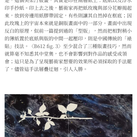
是，這個美柔汀版畫，其實是印在兩層紙上：底紙以及浮水
印手抄紙。印上去之後，藝術家再把紙玫瑰與部分花瓣揭起
來，放到旁邊用紙膠帶固定，有些則讓其自然掉在框底；因
此玫瑰上的宇宙本來就是銅版畫面中的一部分。畫面中出現
反白的原理，似前一篇提到過的「型版」，然而把相對稍小
的薄紙置於底紙與版的中間一起壓印，則是中國傳統的「裱
貼」技法。〈B612 fig. 3〉至少混合了三種版畫技巧，然而
就算毫不知悉其中堂奧，也不會影響到對作品的感受或領
會；這只是為了呈現藝術家想要的效果所必須採取的手法罷
了，儘管這手法層疊迂迴，引人入勝。