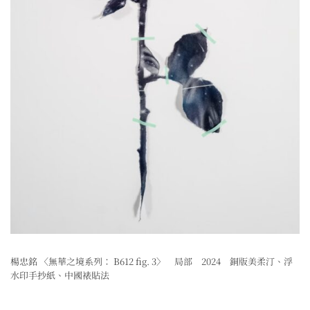
楊忠銘 〈無華之境系列： B612 fig. 3〉 局部 2024 銅版美柔汀、浮
水印手抄紙、中國裱貼法