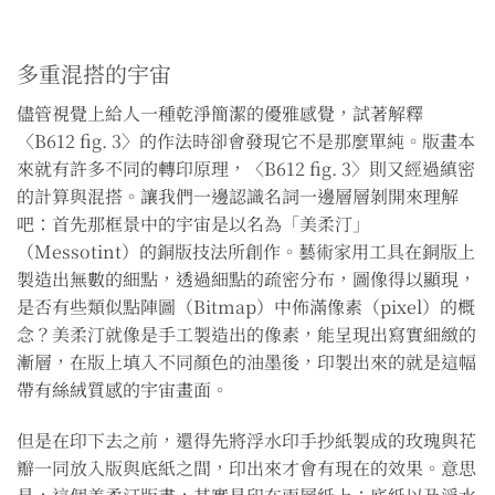
多重混搭的宇宙
儘管視覺上給人一種乾淨簡潔的優雅感覺，試著解釋
〈B612 fig. 3〉的作法時卻會發現它不是那麼單純。版畫本
來就有許多不同的轉印原理，〈B612 fig. 3〉則又經過縝密
的計算與混搭。讓我們一邊認識名詞一邊層層剝開來理解
吧：首先那框景中的宇宙是以名為「美柔汀」
（Messotint）的銅版技法所創作。藝術家用工具在銅版上
製造出無數的細點，透過細點的疏密分布，圖像得以顯現，
是否有些類似點陣圖（Bitmap）中佈滿像素（pixel）的概
念？美柔汀就像是手工製造出的像素，能呈現出寫實細緻的
漸層，在版上填入不同顏色的油墨後，印製出來的就是這幅
帶有絲絨質感的宇宙畫面。
但是在印下去之前，還得先將浮水印手抄紙製成的玫瑰與花
瓣一同放入版與底紙之間，印出來才會有現在的效果。意思