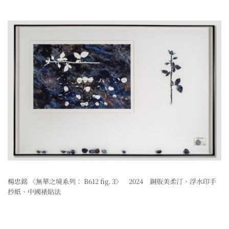
楊忠銘 〈無華之境系列： B612 fig. 3〉 2024 銅版美柔汀、浮水印手
抄紙、中國裱貼法