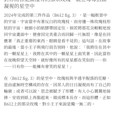
凝視的星空中
2024年完成的第三件作品〈B612 fig. 3〉，是一幅框景中
的宇宙，宇宙當中有著反白的玫瑰枝，而旁邊一株玫瑰枝形
狀的宇宙，被細小的紙膠帶固定住。倘若將那花朵輕輕地放
回宇宙畫面中，便會因完美重合而回歸一片無垠，像是在回
應著「真正重要的東西，眼睛是看不見的」這句話。在故事
的最後，當小王子與飛行員告別時，他說：「我將住在其中
的一顆星星上，我將在其中的一顆星星上面笑著，因此當你
在夜晚仰望天空時，就好像所有的星星都在笑似的⋯⋯你
——只有你——能擁有會笑的星星！」
在〈B612 fig. 3〉的星空中，玫瑰枝與半透半脫落的花瓣，
是由虛無時空構成的存在，因某人的日日凝視而有了自己的
輪廓；或者可以說，思念被賦予了形體，有人小心翼翼地接
捧，安放到紙上再黏起來，做成標本長存。而這形體，正如
B612上的那朵玫瑰，對小王子來說是獨一無二的。