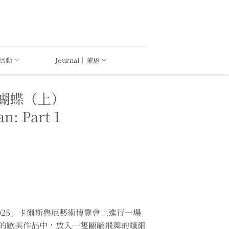
｜活動
Journal｜曜思
蝴蝶（上）
n: Part 1
2025」卡爾斯魯厄藝術博覽會上進行一場
大放的歐美作品中，放入一隻翩翩飛舞的纖細