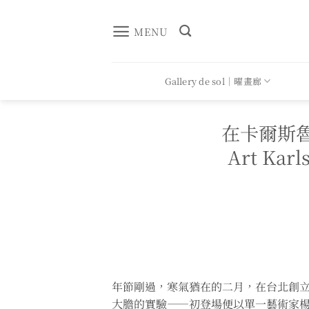
Skip
to
MENU
content
Gallery de sol｜曜畫廊
在卡爾斯
Art Karl
年節剛過，寒氣猶在的二月，在台北創立第七
大膽的實驗——初登場便以單一藝術家楊忠