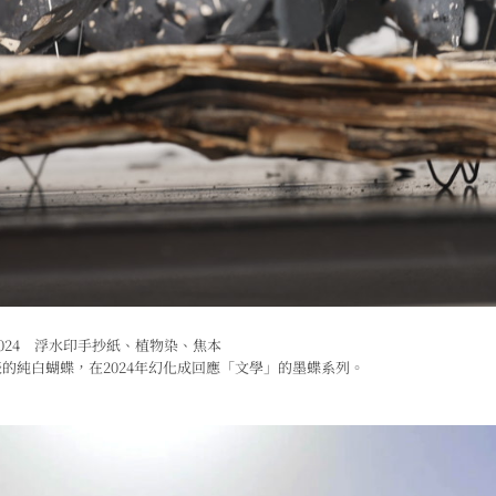
024 浮水印手抄紙、植物染、焦本
表的純白蝴蝶，在2024年幻化成回應「文學」的墨蝶系列。