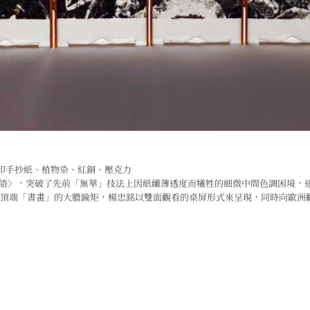
水印手抄紙、植物染、紅銅、壓克力
作〈墨夜寄語〉，突破了先前「無華」技法上因紙纖薄透度而犧牲的細微中間色調困
頂端「書畫」的大膽踰矩，楊忠銘以雙面觀看的桌屏形式來呈現，同時向歐洲