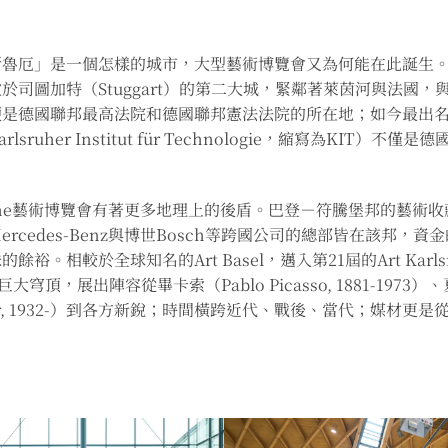
斯魯厄」是一個怎樣的城市，大型藝術博覽會又為何能在此誕生
是該邦僅次於司圖加特（Stuggart）的第二大城，緊鄰著萊茵河與
便是德國聯邦最高法院和德國聯邦憲法法院的所在地；如今最出
uher Institut für Technologie，縮寫為KIT
。
lsruhe藝術博覽會有著更多地理上的後盾。巴登－符騰堡邦的藝
Mercedes-Benz與博世Bosch等跨國公司的總部皆在該邦
。相較於全球知名的Art Basel，邁入第21屆的Art Kar
展出陣容從畢卡索（Pablo Picasso, 1881-1973）、夏卡爾（
chter, 1932-）到各方新銳；時間橫跨近代、戰後、當代；媒