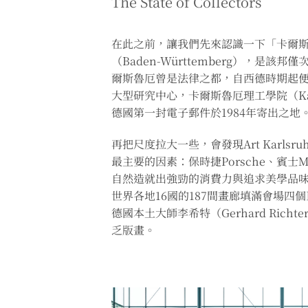
The State of Collectors
在此之前，讓我們先來認識一下「卡爾
（Baden-Württemberg），
爾斯魯厄曾是法律之都，自西德時期起
大型研究中心，卡爾斯魯厄理工學院（Karlsr
德國第一封電子郵件於1984年寄出之地
再把尺度拉大一些，會發現Art Kar
最主要的因素：保時捷Porsche、賓士
自然造就出強勁的消費力與追求美學品味的餘裕
世界各地16國的187間畫廊填滿會場四個巨大穹頂，
德國本土大師李希特（Gerhard Ri
乏版畫。