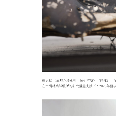
楊忠銘 〈無華之境系列：碎句不語〉（局部） 2
在台灣林業試驗所的研究量能支援下，2023年發