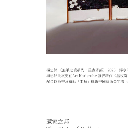
楊忠銘 〈無華之境系列：墨夜寄語〉 2025 浮
楊忠銘此次更在Art Karlsruhe 發表新
配合以版畫及造紙「工藝」挑戰中國藝術金字塔上
藏家之邦