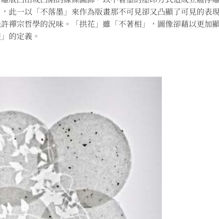
」，此一以「不落墨」來作為版畫那不可見卻又凸顯了可見的表
幾許禪宗哲學的況味。「拱花」雖「不著相」，圖像卻藉以更加
畫」的定義。