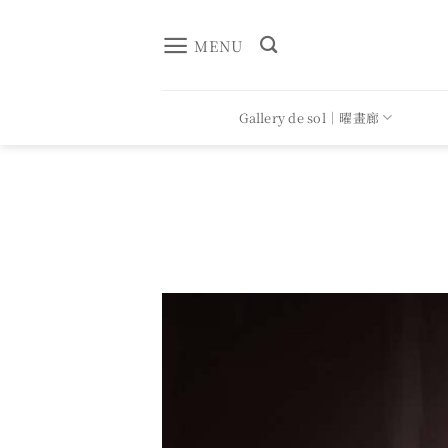
Skip
to
MENU
content
Gallery de sol｜曜畫廊