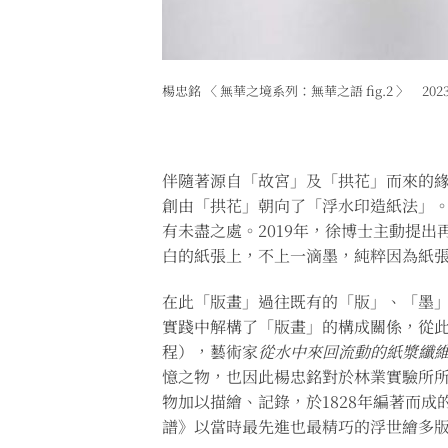
楊忠銘 〈 無華之境系列：無華之語 fig.2 〉 2
伴隨著源自「故宮」及「拱花」而來的
創由「拱花」朝向了「浮水印造紙法」
有未盡之處。2019年，徐博士主動提
白的紙張上，不上一滴墨，純粹因為紙
在此「版畫」過往既有的「版」、「墨
實踐中解構了「版畫」的構成關係，從
程），藝術家
從水中來回流動的紙漿纖
憶之物，也因此楊忠銘對於林業實驗所所
物加以描繪、記錄，於1828年編著而
譜》以當時最先進也最精巧的浮世繪多