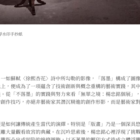
3 浮水印手抄紙
」一如蘇軾〈徐熙杏花〉詩中所勾勒的影像，「落墨」構成了圖
紙上，便成為了一項蘊含了技術創新與概念重構的藝術實踐，其
義。從「不落墨」的實踐與努力來看「無華之境：楊忠銘個展」
的創作技巧，亦絕非藝術家其潛沉精進的創作形影，而是藝術家
是如何讓傳統產生當代的演繹。特別是「版畫」乃是一個深具悠久
距離大量觀看故宮的典藏。在沉吟思索後，楊忠銘心裡浮現了挑
用雕版凸出或凹陷的線條圖飾，以不著墨的壓印方式造成立體浮