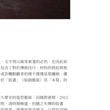
像、文字得以寓寄素箋的必然，也因此如
中包含了對於傳統技巧、材料的熟稔與叛
，或許觸動觀者的便不僅僅是那纖細、優
對於「版畫」（版創藝術）其「本質」的
歷史的造型藝術，因緣際會間，2015
戰明、清時期極盛，但隨之失傳的版畫
雕的效果，使畫面更具層次；以當代印刷