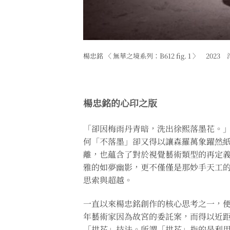
楊忠銘 〈 無華之境系列：B612 fig. 1 〉 202
楊忠銘的心印之版
「卻因梅雨丹青暗，洗出徐熙落墨花。
何「不落墨」卻又得以讓森羅萬象躍然
離，也蘊含了對於視覺藝術類型的再定
雅的如夢幽影，更不僅僅是那妙手天工
思索與超越。
一直以來楊忠銘創作的核心思考之一，便
年藝術家因為故宮的委託案，而得以近
「拱花」技法。所謂「拱花」指的是利