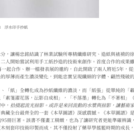
023 浮水印手抄紙
緣分，讓楊忠銘結識了林業試驗所專精纖維研究、造紙與裱褙的
。二人開始嘗試利用手工紙抄造的技術來創作。首度合作的成果
出再一起合作、辦一檔發表展的邀約，自此開啟了兩人將近5年，
張的厚薄而產生濃淡變化，到能忠實呈現纖細的字體、翩然殘破
」、「紙」全轉化成為抄紙纖維的濃淡，而「紙張」從單純的「
此「素箋濯花落，沄影自成相」，「不落墨」轉化為「不著相」
維
中，
拾掇起流光掠影。或許是來回流動的水漿與掠影，讓藝術
典藏全台最齊全的一套《本草圖譜》深感震撼。《本草圖譜》是日
成的95冊巨著。該書不僅畫工精緻，也為了讓研究者更能準確辨
版木刻套印技術印製而成，其不僅投射了藥草學搖籃時期的成長