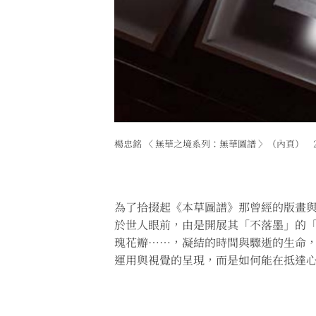
楊忠銘 〈 無華之境系列：無華圖譜 〉（內頁） 
為了拾掇起《本草圖譜》那曾經的版畫
於世人眼前，由是開展其「不落墨」的
瑰花瓣⋯⋯，凝結的時間與驟逝的生命
運用與視覺的呈現，而是如何能在抵達