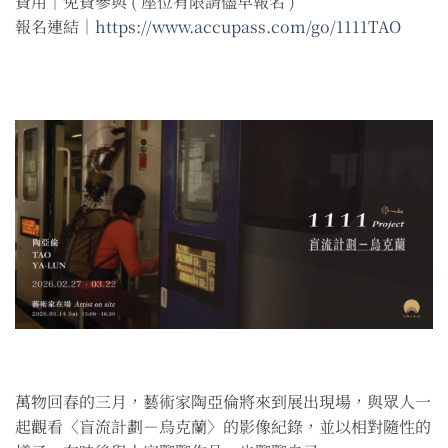
費用｜免費參與 ( 座位有限請儘早報名 )
報名連結｜
https://www.accupass.com/go/1111TAO
萬物回春的三月，藝術家陶亞倫將來到展出現場，與眾人一
起觀看〈盲流計劃－烏克蘭〉的影像紀錄，並以相對隨性的