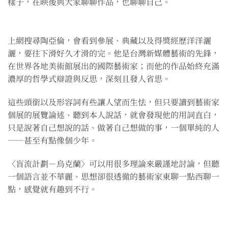
樣子，在映後與大家聊聊作品，也聊聊自己。
上網搜尋陶亞倫，會看到參展、典藏以及得獎經歷洋洋灑
灑，要往下滑好久才滑的完。他是台灣新媒體藝術的先鋒，
在世界各地美術館展出的國際藝術家；而他的作品始終充滿
濃厚的哲學式辯證與反思，深刻且發人省思。
這些頭銜以及形容詞有些讓人望而生怯，但只要讀到藝術家
個展的展覽論述、聽到本人說話，就會發現他的用詞直白，
只是說著自己想說的話、做著自己想做的事，一個單純的人
——甚至有點像個少年。
〈盲流計劃－烏克蘭〉可以用很多理論來嚴謹地討論，但聽
一個語言並不華麗、思想卻很透徹的藝術家東聊一點西聊一
點，感覺就有趣到不行。