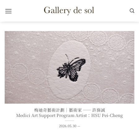
Skip
to
content
梅迪奇藝術計劃｜藝術家 —— 許旆誠
Medici Art Support Program Artist：HSU Pei-Cheng
2026.05.30 —