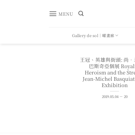
Skip
to
MENU
content
Gallery de sol｜曜畫廊
王冠、英雄與街頭: 尚
巴斯奇亞個展 Royalt
Heroism and the Stre
Jean-Michel Basquiat
Exhibition
2019.05.04 － 20