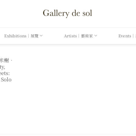
Exhibitions｜展覽
Artists｜藝術家
Events
．米榭．
y,
ets:
 Solo