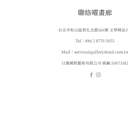
​聯絡曜畫廊
台北市松山區敦化北路166號 文華精品
Tel｜886 2 8770 5055
Mail｜service@gallerydesol.com.t
日寰國際藝術有限公司 統編 5087318