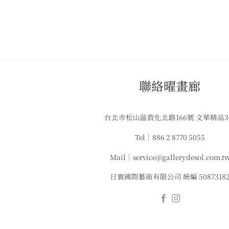
​聯絡曜畫廊
台北市松山區敦化北路166號 文華精品
Tel｜886 2 8770 5055
Mail｜service@gallerydesol.com.t
日寰國際藝術有限公司 統編 5087318