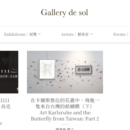
Exhibitions｜展覽
Artists｜藝術家
Events
111
在卡爾斯魯厄的花叢中，飛進一
－烏克
隻來自台灣的紙蝴蝶（下）
Art Karlsruhe and the
Butterfly from Taiwan: Part 2
30
曜畫廊 撰文