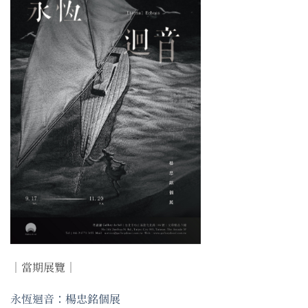
｜當期展覽｜
永恆迴音：楊忠銘個展