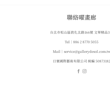
​聯絡曜畫廊
台北市松山區敦化北路166號 文華精品
Tel｜886 2 8770 5055
Mail｜service@gallerydesol.com.t
日寰國際藝術有限公司 統編 5087318