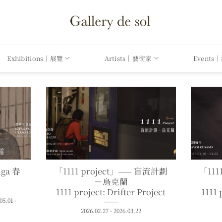
Exhibitions｜展覽
Artists｜藝術家
Events
nga 春
「1111 project」—— 盲流計劃
「111
－烏克蘭
1111 project: Drifter Project
1111 
05.01 -
2026.02.27 - 2026.03.22