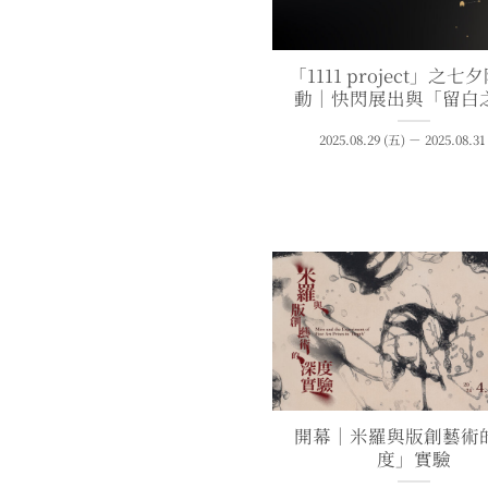
「1111 project」之
動｜快閃展出與「留白
2025.08.29 (五) － 2025.08.31
開幕｜米羅與版創藝術
度」實驗