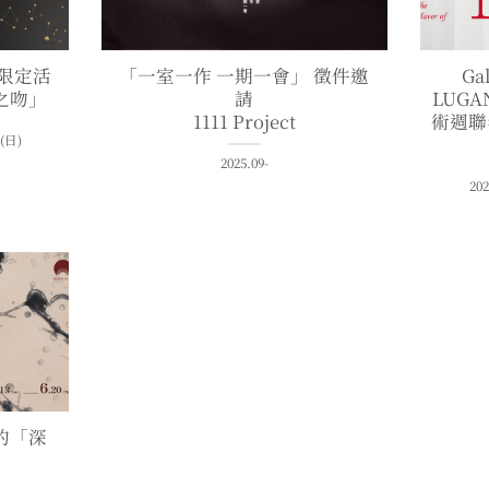
七夕限定活
「一室一作 一期一會」 徵件邀
Gal
之吻」
請
LUGA
1111 Project
術週聯
 (日)
2025.09-
202
的「深